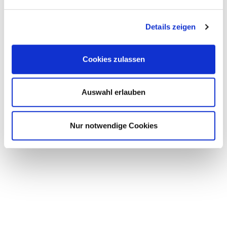
2010 – 2015
Details zeigen
Facharztweiterbildung
in der Klinik und
Cookies zulassen
Poliklinik für Dermatologie
am
Universitätsklinikum Carl Gustav Carus
Auswahl erlauben
Dresden
2017 – 2021
Nur notwendige Cookies
Facharztweiterbildung in der Klinik für
Dermatologie, Venerologie und Allergologie
am Ernst von Bergmann Klinikum Potsdam
seit 2022
Facharztweiterbildung
in der Hautarztpraxis