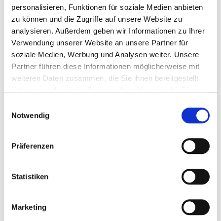
personalisieren, Funktionen für soziale Medien anbieten
zu können und die Zugriffe auf unsere Website zu
analysieren. Außerdem geben wir Informationen zu Ihrer
Verwendung unserer Website an unsere Partner für
soziale Medien, Werbung und Analysen weiter. Unsere
Partner führen diese Informationen möglicherweise mit
weiteren Daten zusammen, die Sie ihnen bereitgestellt
haben oder die sie im Rahmen Ihrer Nutzung der Dienste
2001 – 2007
gesammelt haben.
Einwilligungsauswahl
Notwendig
Studium der Medizin an der Charité
–
Universitätsm
edizin Berlin
Präferenzen
2008 – 2009
Statistiken
Facharztweiterbildung in der
Cecilie
–
Vogt
–
Klinik für Neurologie
Marketing
im
Helios
Klinikum Berlin
–
Buch